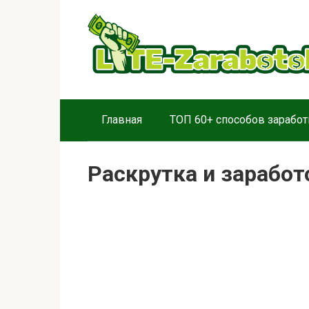
Перейти
к
контенту
Главная
ТОП 60+ способов заработ
Раскрутка и заработ