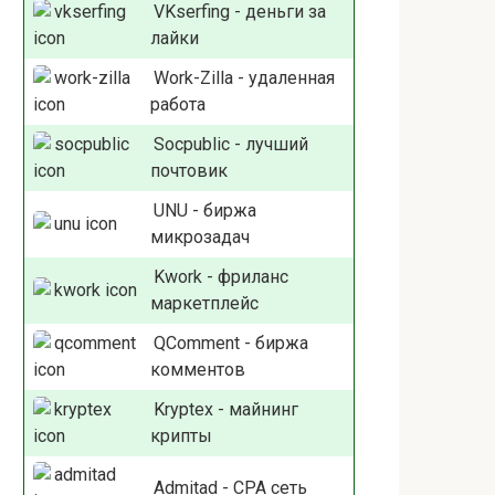
VKserfing - деньги за
лайки
Work-Zilla - удаленная
работа
Socpublic - лучший
почтовик
UNU - биржа
микрозадач
Kwork - фриланс
маркетплейс
QComment - биржа
комментов
Kryptex - майнинг
крипты
Admitad - СРА сеть