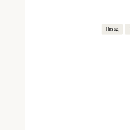
Пагинация
Назад
записей