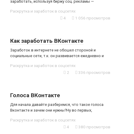
заработать, используя биржу соц. рекламы —
Раскрутка и заработок в соцсетях
4
1 056 просмотров
Как заработать ВКонтакте
Заработок в интернете не обошел стороной и
социальные сети, т.к. он развивается ежедневно и
Раскрутка и заработок в соцсетях
2
336 просмотров
Голоса ВКонтакте
Для начала давайте разберемся, что такое голоса
Вконтакте и зачем они нужны?Ну во первых,
Раскрутка и заработок в соцсетях
4
380 просмотров