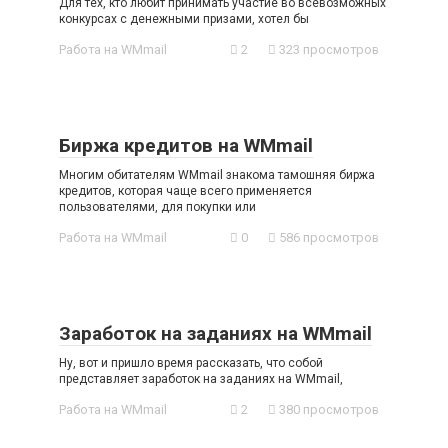
Для тех, кто любит принимать участие во всевозможных
конкурсах с денежными призами, хотел бы
Работа на WMmail
2
323 просмотров
Биржа кредитов на WMmail
Многим обитателям WMmail знакома тамошняя биржа
кредитов, которая чаще всего применяется
пользователями, для покупки или
Работа на WMmail
0
586 просмотров
Заработок на заданиях на WMmail
Ну, вот и пришло время рассказать, что собой
представляет заработок на заданиях на WMmail,
Работа на WMmail
2
380 просмотров