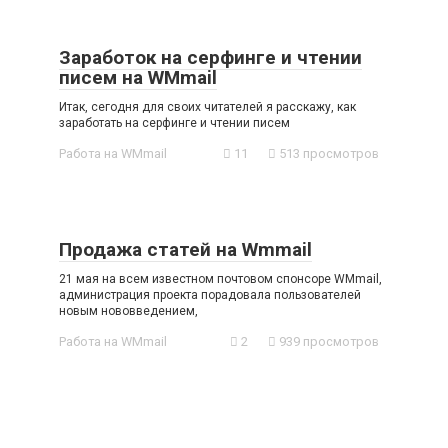
Заработок на серфинге и чтении
писем на WMmail
Итак, сегодня для своих читателей я расскажу, как
заработать на серфинге и чтении писем
Работа на WMmail
11
513 просмотров
Продажа статей на Wmmail
21 мая на всем известном почтовом спонсоре WMmail,
администрация проекта порадовала пользователей
новым нововведением,
Работа на WMmail
2
939 просмотров