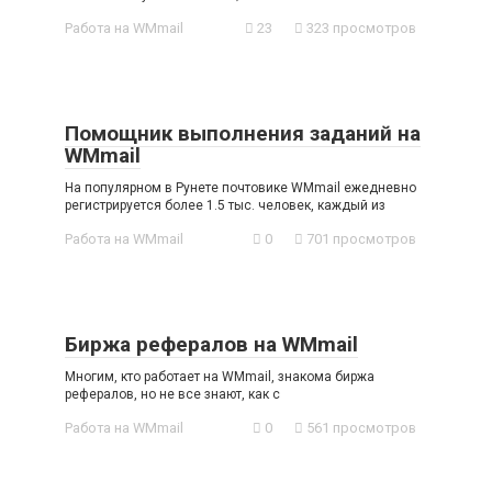
Работа на WMmail
23
323 просмотров
Помощник выполнения заданий на
WMmail
На популярном в Рунете почтовике WMmail ежедневно
регистрируется более 1.5 тыс. человек, каждый из
Работа на WMmail
0
701 просмотров
Биржа рефералов на WMmail
Многим, кто работает на WMmail, знакома биржа
рефералов, но не все знают, как с
Работа на WMmail
0
561 просмотров