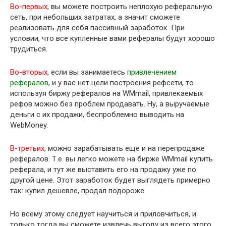
Во-первых
, вы можете построить неплохую реферальную
сеть, при небольших затратах, а значит сможете
реализовать для себя пассивный заработок. При
условии, что все купленные вами рефералы будут хорошо
трудиться.
Во-вторых
, если вы занимаетесь
привлечением
рефералов
, и у вас нет цели построения рефсети, то
используя биржу рефералов на WMmail, привлекаемых
рефов можно без проблем продавать. Ну, а выручаемые
деньги с их продажи, беспроблемно выводить на
WebMoney.
В-третьих
, можно зарабатывать еще и на перепродаже
рефералов. Т.е. вы легко можете на бирже WMmail купить
реферала, и тут же выставить его на продажу уже по
другой цене. Этот заработок будет выглядеть примерно
так: купил дешевле, продал подороже.
Но всему этому следует научиться и приловчиться, и
только тогда вы сможете извлечь выгоду из всего этого.