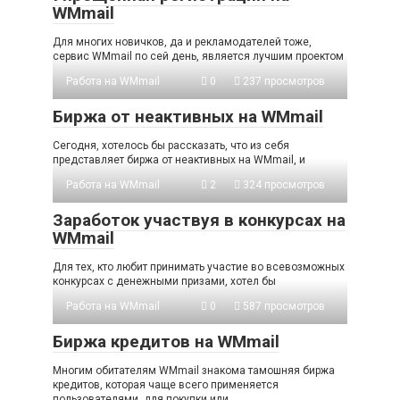
WMmail
Для многих новичков, да и рекламодателей тоже,
сервис WMmail по сей день, является лучшим проектом
Работа на WMmail
0
237 просмотров
Биржа от неактивных на WMmail
Сегодня, хотелось бы рассказать, что из себя
представляет биржа от неактивных на WMmail, и
Работа на WMmail
2
324 просмотров
Заработок участвуя в конкурсах на
WMmail
Для тех, кто любит принимать участие во всевозможных
конкурсах с денежными призами, хотел бы
Работа на WMmail
0
587 просмотров
Биржа кредитов на WMmail
Многим обитателям WMmail знакома тамошняя биржа
кредитов, которая чаще всего применяется
пользователями, для покупки или