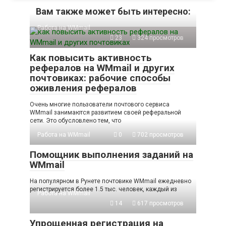
Вам также может быть интересно:
Работа на WMmail
23
324 просмотров
Как повысить активность
рефералов на WMmail и других
почтовиках: рабочие способы
оживления рефералов
Очень многие пользователи почтового сервиса
WMmail занимаются развитием своей реферальной
сети. Это обусловлено тем, что
Работа на WMmail
0
702 просмотров
Помощник выполнения заданий на
WMmail
На популярном в Рунете почтовике WMmail ежедневно
регистрируется более 1.5 тыс. человек, каждый из
Работа на WMmail
14
617 просмотров
Упрощенная регистрация на