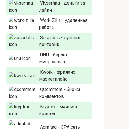
VKserfing - деньги за
лайки
Work-Zilla - удаленная
работа
Socpublic - лучший
почтовик
UNU - биржа
микрозадач
Kwork - фриланс
маркетплейс
QComment - биржа
комментов
Kryptex - майнинг
крипты
Admitad - СРА сеть