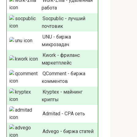
Work-Zilla - удаленная
работа
Socpublic - лучший
почтовик
UNU - биржа
микрозадач
Kwork - фриланс
маркетплейс
QComment - биржа
комментов
Kryptex - майнинг
крипты
Admitad - СРА сеть
Advego - биржа статей